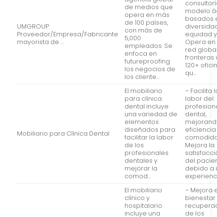
consultorí
de medios que
modelo ág
opera en más
basados e
de 100 países,
UMGROUP:
diversidad
con más de
Proveedor/Empresa/Fabricante
equidad y 
5,000
mayorista de …
Opera en
empleados. Se
red global
enfoca en
fronteras
futureproofing
120+ oficin
los negocios de
qu…
los cliente…
El mobiliario
– Facilita l
para clínica
labor del
dental incluye
profesion
una variedad de
dental,
elementos
mejorand
diseñados para
eficiencia 
Mobiliario para Clínica Dental
facilitar la labor
comodida
de los
Mejora la
profesionales
satisfacc
dentales y
del pacie
mejorar la
debido a
comod…
experienc
El mobiliario
– Mejora e
clínico y
bienestar 
hospitalario
recupera
incluye una
de los