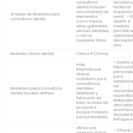
consultorio
duradero,
dental incluyen
facilita la
una variedad de
limpieza y
13 ideas de Muebles para
elementos
resist… – El
consultorio dental
como mesas,
diseño a
sillas, gabinetes,
medida
sillones dentales,
permite u
y carros
optimizac
auxiliares. Estos…
del espac
una…
Muebles clínica dental
Clínica IP (China)
– Diseño 
Iride
fabricaci
International
personali
ofrece
para
mobiliario para
adaptars
consultorios
las
Mobiliario para consultorio
dentales
necesida
dental modelo Anthea
diseñado y
específic
fabricado en
Materiale
Italia. Su línea de
alta calid
productos
encimera
incluye módulos
duradera
personalizables…
Enfoque e
UM es una
– Ofrece 
agencia global