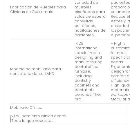
variedad de
pacientes
Fabricación de Muebles para
muebles
proporci
Clínicas en Guatemala
diseñados para
un ambie
salas de espera,
Reduce e
consultas,
estrés y l
quirófanos,
ansiedad
habitaciones de
los pacien
pacientes…
el persona
IRIDE
– Highly
International
customiz
specializes in
to meet
designing and
specific cl
manufacturing
needs –
dental office
Ergonomi
Modelo de mobiliario para
furniture,
design fo
consultorio dental LAND
including
comfort 
dentistry
efficiency
cabinets and
High-qual
dental lab
materials
benches. Their
worktops 
pro…
Modular 
Mobiliario Clínico
▷ Equipamiento clínica dental
[Todo lo que necesitas]