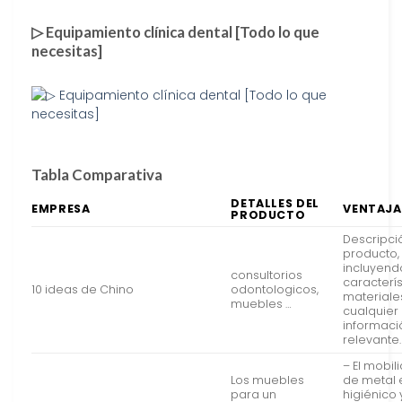
▷ Equipamiento clínica dental [Todo lo que
necesitas]
Tabla Comparativa
DETALLES DEL
EMPRESA
VENTAJA
PRODUCTO
Descripci
producto,
incluyend
consultorios
caracterís
10 ideas de Chino
odontologicos,
materiales
muebles …
cualquier
informaci
relevante.
– El mobili
Los muebles
de metal 
para un
higiénico 