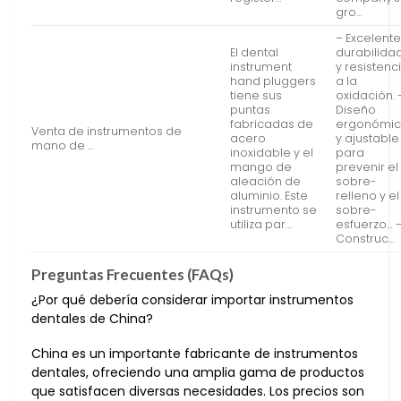
gro…
– Excelent
El dental
durabilida
instrument
y resistenc
hand pluggers
a la
tiene sus
oxidación. 
puntas
Diseño
fabricadas de
ergonómi
Venta de instrumentos de
acero
y ajustable
mano de …
inoxidable y el
para
mango de
prevenir el
aleación de
sobre-
aluminio. Este
relleno y el
instrumento se
sobre-
utiliza par…
esfuerzo… 
Construc…
Preguntas Frecuentes (FAQs)
¿Por qué debería considerar importar instrumentos
dentales de China?
China es un importante fabricante de instrumentos
dentales, ofreciendo una amplia gama de productos
que satisfacen diversas necesidades. Los precios son