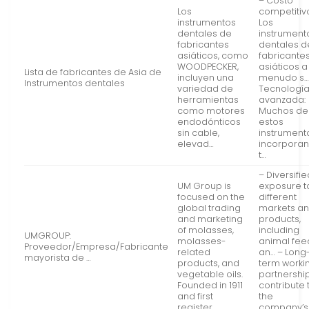
– Costo
Los
competitiv
instrumentos
Los
dentales de
instrument
fabricantes
dentales d
asiáticos, como
fabricante
WOODPECKER,
asiáticos a
Lista de fabricantes de Asia de
incluyen una
menudo s…
Instrumentos dentales
variedad de
Tecnologí
herramientas
avanzada:
como motores
Muchos de
endodónticos
estos
sin cable,
instrument
elevad…
incorpora
t…
– Diversifi
UM Group is
exposure t
focused on the
different
global trading
markets a
and marketing
products,
of molasses,
including
UMGROUP:
molasses-
animal fee
Proveedor/Empresa/Fabricante
related
an… – Long
mayorista de …
products, and
term worki
vegetable oils.
partnershi
Founded in 1911
contribute 
and first
the
register…
company’s