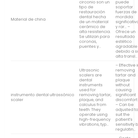
circonio son un
puede
tipo de
soportar
restauración
fuerzas de
dental hecha
mordida
Material de china
de un material
significativ
cerámico de
y rar… –
alta resistencia.
Ofrece un
Se utilizan para
resultado
coronas,
estético
puentes y…
agradable
debido a s
alta transl…
– Effective 
Ultrasonic
removing
scalers are
tartar and
dental
plaque
instruments
without
used for
causing
instrumento dental ultrassônico
removing tartar,
significant
scaler
plaque, and
discomfort 
calculus from
– Can be
teeth. They
adjusted t
operate using
suit the
high-frequency
patient’s
vibrations, typ…
sensitivity 
regulatin…