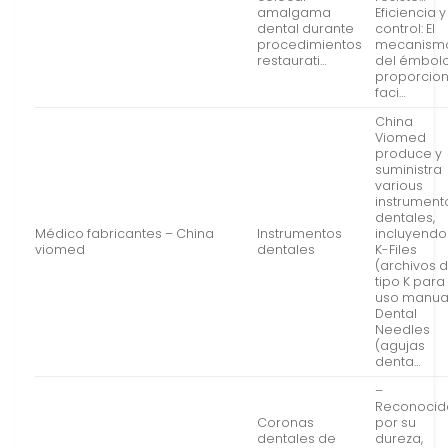
amalgama
Eficiencia y
dental durante
control: El
procedimientos
mecanism
restaurati…
del émbol
proporcio
faci…
China
Viomed
produce y
suministra
various
instrument
dentales,
Médico fabricantes – China
Instrumentos
incluyendo
viomed
dentales
K-Files
(archivos 
tipo K para
uso manual
Dental
Needles
(agujas
denta…
–
Reconocid
Coronas
por su
dentales de
dureza,