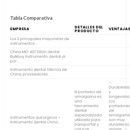
Tabla Comparativa
DETALLES DEL
EMPRESA
VENTAJA
PRODUCTO
Los 3 principales mayoristas de
instrumentos …
China MD-A01 Sillón dental
Bulkbuy Instrumento dental al
por …
Instrumento dental: fábrica de
China, proveedores …
–
Durabilida
El portador de
y
amalgama es
longevidad
una
Los
herramienta
portadore
dental
de
especializada
amalgam
Instrumentos quirúrgicos –
utilizada para
son muy
Instrumento dental China …
transportar y
duraderos
colocar
resiste… –