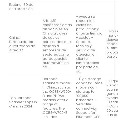
Escáner 3D de
alta precisión
– Ayudan a
Artec 3D
reducir los
escáneres están
ciclos de
disponibles en
producción y
– No s
China a través
ahorrar tiempo
menci
China:
de socios
y costes –
desve
Distribuidores
certificados que
Soporte
especí
autorizados de
ayudan a
técnico y
el siti
Artec 3D
empresas de
servicio de
propo
sectores como
atención al
pero s
aeroespacial,
cliente
automovilístico,
inmejorables
co…
por parte de
so…
Barcode
– High storage
– Highe
scanners made
capacity: Some
2D ba
in China, such as
models can
scanne
the OCBS-W700-
store up to
genera
B and YHDAA
100,000
Top Barcode
expens
models, offer a
barcodes. –
Scanner Apps in
1D sca
range of
Versatile
China in 2024
– Comp
features. The
connectivity:
2D sc
OCBS-W700-B
Support for
can b
includes
Bluetooth, USB,