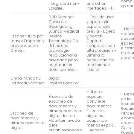
comple
integrated non-
and other
up an
volatile…
interfaces. – F…
El 3D Scanner
– Fácil de usar
China de
y operar sin
Guangdong
experiencia
– No s
Launca Medical
previa – Ligero
menci
Escáner 3D al por
Device
y portátil –
desve
mayor Empresa y
Technology Co.,
Captura
especí
proveedor de
Ltd. es una
imágenes con
el text
China …
tecnología
alta precisión –
propo
revolucionaria
Elimina la
pero 
diseñada para
necesidad de
capturar los
mediciones
detalles más i…
tradici…
China Panda P2
Digital
Intraoral Scanner
Impressions For …
– Liberar
– Dep
El servicio de
espacio:
de la
escaneo de
Convierte
tecnol
documentos y
documentos
Requi
almacenamiento
físicos en
Escaneo de
infrae
digital de Iron
digitales,
documentos y
y cone
Mountain ayuda
ocupando
almacenamiento
adecu
a las
menos espac…
digital
Costo i
organizaciones a
– Acceso
Puede