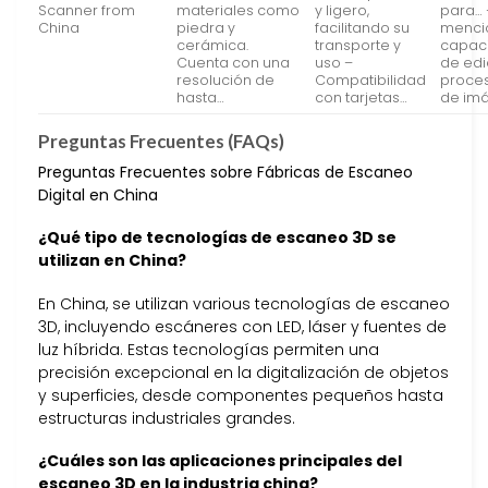
Scanner from
materiales como
y ligero,
para… 
China
piedra y
facilitando su
menci
cerámica.
transporte y
capac
Cuenta con una
uso –
de edi
resolución de
Compatibilidad
proce
hasta…
con tarjetas…
de im
Preguntas Frecuentes (FAQs)
Preguntas Frecuentes sobre Fábricas de Escaneo
Digital en China
¿Qué tipo de tecnologías de escaneo 3D se
utilizan en China?
En China, se utilizan various tecnologías de escaneo
3D, incluyendo escáneres con LED, láser y fuentes de
luz híbrida. Estas tecnologías permiten una
precisión excepcional en la digitalización de objetos
y superficies, desde componentes pequeños hasta
estructuras industriales grandes.
¿Cuáles son las aplicaciones principales del
escaneo 3D en la industria china?