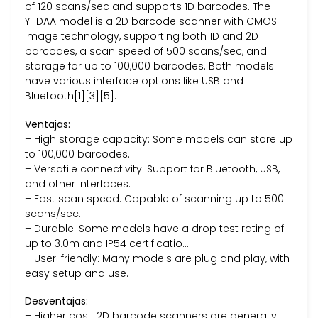
of 120 scans/sec and supports 1D barcodes. The
YHDAA model is a 2D barcode scanner with CMOS
image technology, supporting both 1D and 2D
barcodes, a scan speed of 500 scans/sec, and
storage for up to 100,000 barcodes. Both models
have various interface options like USB and
Bluetooth[1][3][5].
Ventajas:
– High storage capacity: Some models can store up
to 100,000 barcodes.
– Versatile connectivity: Support for Bluetooth, USB,
and other interfaces.
– Fast scan speed: Capable of scanning up to 500
scans/sec.
– Durable: Some models have a drop test rating of
up to 3.0m and IP54 certificatio…
– User-friendly: Many models are plug and play, with
easy setup and use.
Desventajas:
– Higher cost: 2D barcode scanners are generally