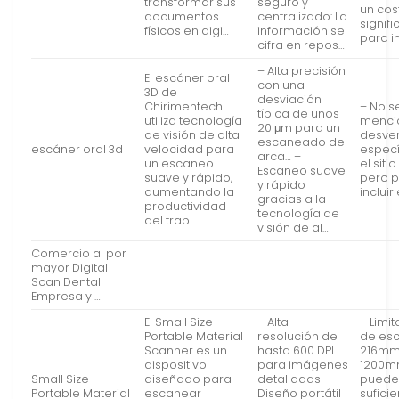
transformar sus
seguro y
un cos
documentos
centralizado: La
signifi
físicos en digi…
información se
para 
cifra en repos…
– Alta precisión
El escáner oral
con una
3D de
desviación
Chirimentech
– No s
típica de unos
utiliza tecnología
menci
20 μm para un
de visión de alta
desve
escaneado de
escáner oral 3d
velocidad para
especí
arca… –
un escaneo
el siti
Escaneo suave
suave y rápido,
pero p
y rápido
aumentando la
incluir 
gracias a la
productividad
tecnología de
del trab…
visión de al…
Comercio al por
mayor Digital
Scan Dental
Empresa y …
El Small Size
– Alta
– Limi
Portable Material
resolución de
de es
Scanner es un
hasta 600 DPI
216mm
dispositivo
para imágenes
1200mm
Small Size
diseñado para
detalladas –
puede
Portable Material
escanear
Diseño portátil
sufici